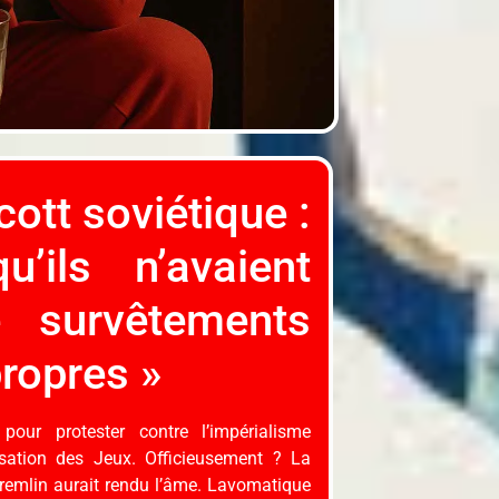
cott soviétique :
u’ils n’avaient
 survêtements
ropres »
t pour protester contre l’impérialisme
isation des Jeux. Officieusement ? La
remlin aurait rendu l’âme. Lavomatique