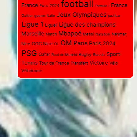
football
France
France
Euro 2024
Formule 1
Jeux Olympiques
justice
Galtier
guerre
Italie
Ligue 1
Ligue des champions
Ligue1
Mbappé
Marseille
Messi
Neymar
Match
Natation
OM
Paris
Paris 2024
OGC Nice
Nice
OL
PSG
Sport
Qatar
Rugby
Real de Madrid
Russie
Tennis
Victoire
Tour de France
Transfert
Vélo
Vélodrome