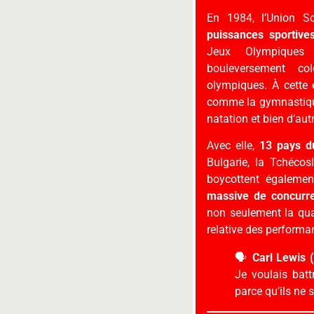
En 1984, l’Union S
puissances sportive
Jeux Olympiques
bouleversement col
olympiques. À cette 
comme la gymnastique, 
natation et bien d’aut
Avec elle,
13 pays du
Bulgarie, la Tchéco
boycottent égalemen
massive de concurre
non seulement la qua
relative des performa
🗣️
Carl Lewis 
Je voulais batt
parce qu’ils ne 