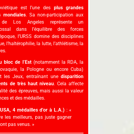
oviétique est l’une des
plus grandes
s mondiales
. Sa non-participation aux
 de Los Angeles représente un
ossal dans l’équilibre des forces
époque, l’URSS domine des disciplines
l’haltérophilie, la lutte, l’athlétisme, la
res.
 bloc de l’Est
(notamment la RDA, la
slovaquie, la Pologne ou encore Cuba)
t les Jeux, entraînant une
disparition
nts de très haut niveau
. Cela affecte
lité des épreuves, mais aussi la valeur
nces et des médailles.
(USA, 4 médailles d’or à L.A.)
: «
re les meilleurs, pas juste gagner
sont pas venus. »