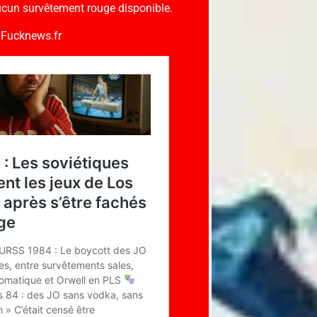
aucun survêtement rouge disponible.
r Fucknews.fr