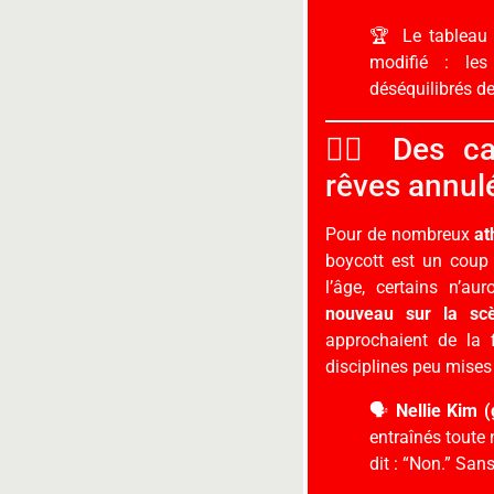
🏆 Le tableau 
modifié : le
déséquilibrés de
🏃‍♀️ Des c
rêves annul
Pour de nombreux
at
boycott est un coup 
l’âge, certains n’au
nouveau sur la sc
approchaient de la 
disciplines peu mises
🗣️
Nellie Kim 
entraînés toute 
dit : “Non.” San