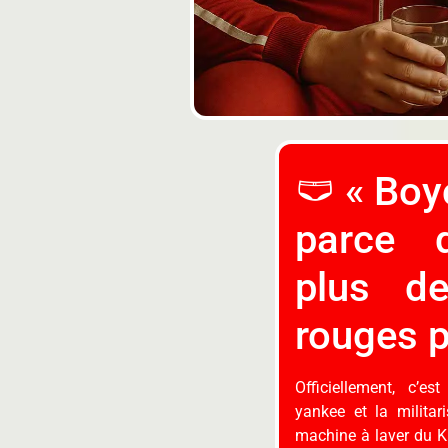
🩲 « Boy
parce q
plus de
rouges p
Officiellement, c’es
yankee et la militar
machine à laver du K