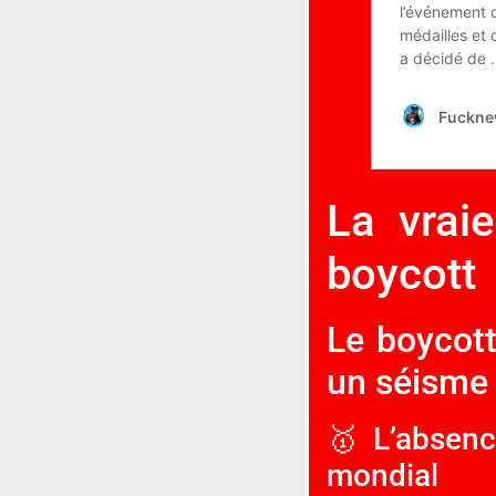
La vraie
boycott
Le boycot
un séisme 
🥇 L’absenc
mondial