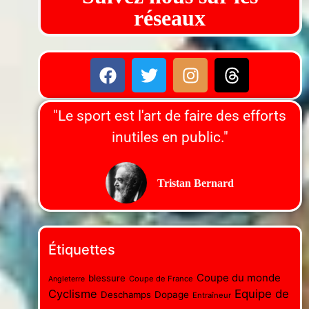
réseaux
"Le sport est l'art de faire des efforts
inutiles en public."
Tristan Bernard
Étiquettes
Coupe du monde
blessure
Coupe de France
Angleterre
Cyclisme
Equipe de
Deschamps
Dopage
Entraîneur