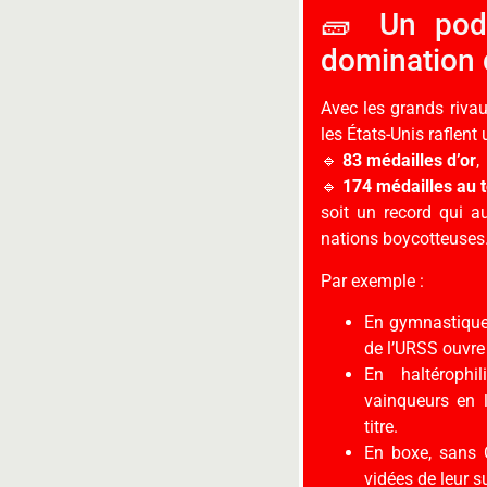
🧱 Un podi
domination
Avec les grands rivau
les États-Unis raflent
🔹
83 médailles d’or
,
🔹
174 médailles au t
soit un record qui a
nations boycotteuses
Par exemple :
En gymnastique 
de l’URSS ouvre
En haltérophil
vainqueurs en
titre.
En boxe, sans 
vidées de leur 