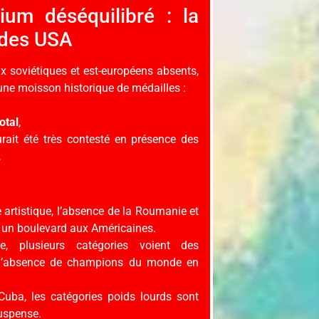
um déséquilibré : la
 des USA
x soviétiques et est-européens absents,
 une moisson historique de médailles :
otal
,
urait été très contesté en présence des
.
artistique, l’absence de la Roumanie et
 un boulevard aux Américaines.
ie, plusieurs catégories voient des
 l’absence de champions du monde en
Cuba, les catégories poids lourds sont
suspense.