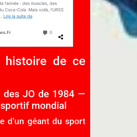
 histoire de ce
t des JO de 1984 —
sportif mondial
e d’un géant du sport