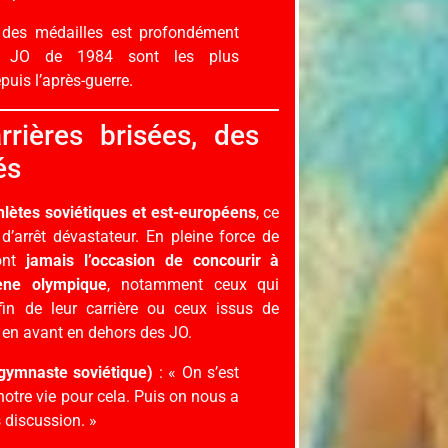
des médailles est profondément
s JO de 1984 sont les plus
puis l’après-guerre.
arrières brisées, des
és
hlètes soviétiques et est-européens
, ce
d’arrêt dévastateur. En pleine force de
ront
jamais l’occasion de concourir à
ène olympique
, notamment ceux qui
fin de leur carrière ou ceux issus de
 en avant en dehors des JO.
(gymnaste soviétique)
: « On s’est
notre vie pour cela. Puis on nous a
s discussion. »