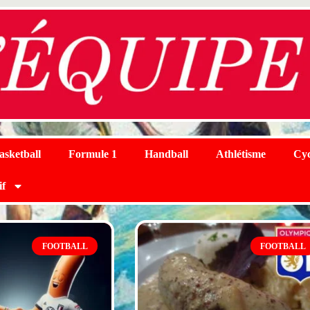
asketball
Formule 1
Handball
Athlétisme
Cyc
if
FOOTBALL
FOOTBALL