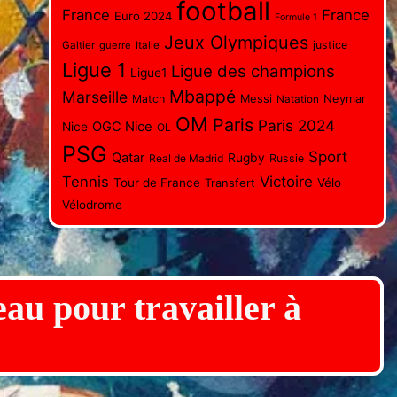
football
France
France
Euro 2024
Formule 1
Jeux Olympiques
justice
Galtier
guerre
Italie
Ligue 1
Ligue des champions
Ligue1
Mbappé
Marseille
Messi
Neymar
Match
Natation
OM
Paris
Paris 2024
OGC Nice
Nice
OL
PSG
Sport
Qatar
Rugby
Real de Madrid
Russie
Tennis
Victoire
Tour de France
Transfert
Vélo
Vélodrome
eau pour travailler à