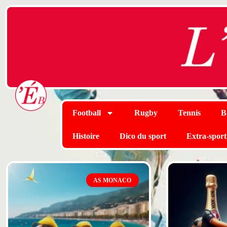
Football
Rugby
Tennis
B
Histoire
Dico du sport
Extra-sport
AS MONACO