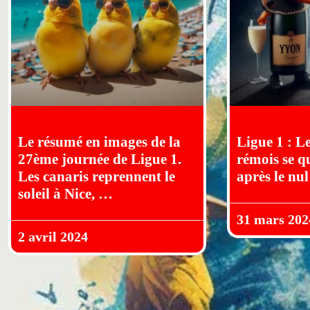
Le résumé en images de la
Ligue 1 : Le
27ème journée de Ligue 1.
rémois se q
Les canaris reprennent le
après le nul
soleil à Nice, …
31 mars 202
2 avril 2024