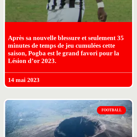
Après sa nouvelle blessure et seulement 35
minutes de temps de jeu cumulées cette
saison, Pogba est le grand favori pour la
Lésion d’or 2023.
14 mai 2023
FOOTBALL