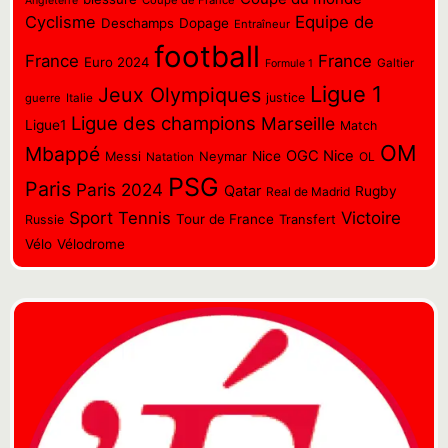
Coupe de France
Angleterre
Cyclisme
Equipe de
Deschamps
Dopage
Entraîneur
football
France
France
Euro 2024
Galtier
Formule 1
Ligue 1
Jeux Olympiques
justice
guerre
Italie
Ligue des champions
Marseille
Ligue1
Match
OM
Mbappé
OGC Nice
Messi
Neymar
Nice
OL
Natation
PSG
Paris
Paris 2024
Qatar
Rugby
Real de Madrid
Sport
Tennis
Victoire
Tour de France
Transfert
Russie
Vélo
Vélodrome