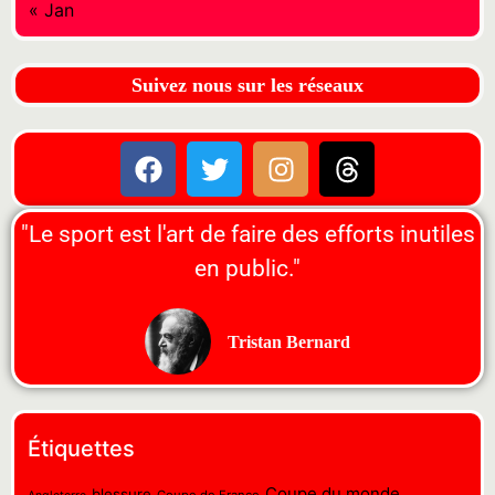
« Jan
Suivez nous sur les réseaux
"Le sport est l'art de faire des efforts inutiles
en public."
Tristan Bernard
Étiquettes
Coupe du monde
blessure