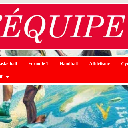
asketball
Formule 1
Handball
Athlétisme
Cyc
if