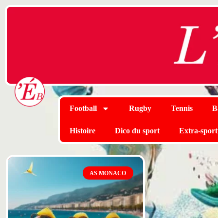
Football
Rugby
Tennis
B
Histoire
Dico du sport
Extra-sport
AS MONACO