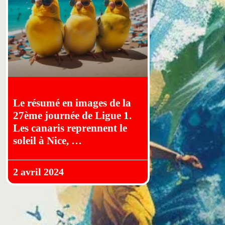
Le résumé en images de la
27ème journée de Ligue 1.
Les canaris reprennent le
soleil à Nice, …
2 avril 2024