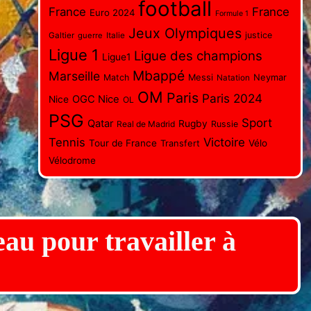
football
France
France
Euro 2024
Formule 1
Jeux Olympiques
justice
Galtier
guerre
Italie
Ligue 1
Ligue des champions
Ligue1
Mbappé
Marseille
Messi
Neymar
Match
Natation
OM
Paris
Paris 2024
OGC Nice
Nice
OL
PSG
Sport
Qatar
Rugby
Real de Madrid
Russie
Tennis
Victoire
Tour de France
Transfert
Vélo
Vélodrome
eau pour travailler à