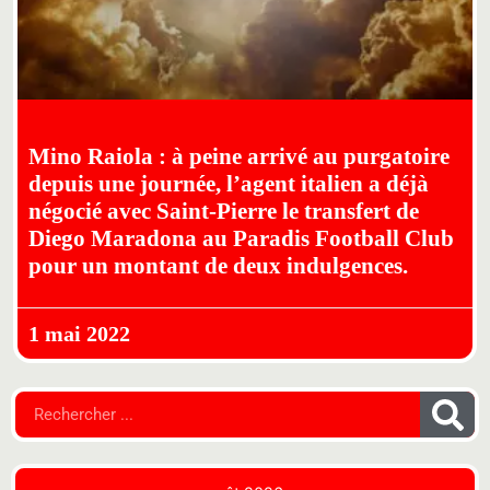
Mino Raiola : à peine arrivé au purgatoire
depuis une journée, l’agent italien a déjà
négocié avec Saint-Pierre le transfert de
Diego Maradona au Paradis Football Club
pour un montant de deux indulgences.
1 mai 2022