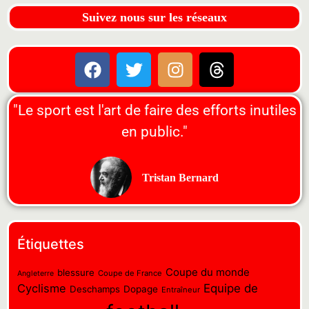
Suivez nous sur les réseaux
"Le sport est l'art de faire des efforts inutiles
en public."
Tristan Bernard
Étiquettes
Coupe du monde
blessure
Coupe de France
Angleterre
Cyclisme
Equipe de
Deschamps
Dopage
Entraîneur