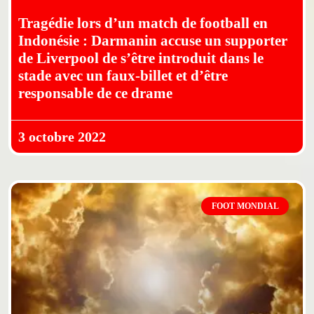
Tragédie lors d’un match de football en
Indonésie : Darmanin accuse un supporter
de Liverpool de s’être introduit dans le
stade avec un faux-billet et d’être
responsable de ce drame
3 octobre 2022
FOOT MONDIAL