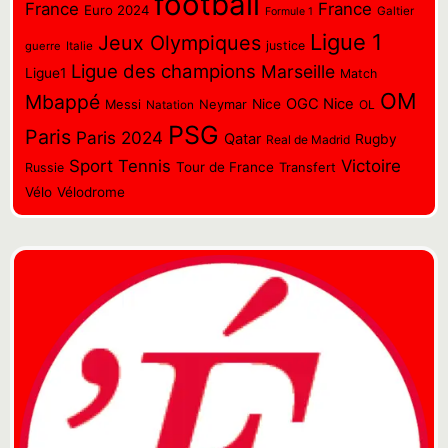
football
France
France
Euro 2024
Galtier
Formule 1
Ligue 1
Jeux Olympiques
justice
guerre
Italie
Ligue des champions
Marseille
Ligue1
Match
OM
Mbappé
OGC Nice
Messi
Neymar
Nice
OL
Natation
PSG
Paris
Paris 2024
Qatar
Rugby
Real de Madrid
Sport
Tennis
Victoire
Tour de France
Transfert
Russie
Vélo
Vélodrome