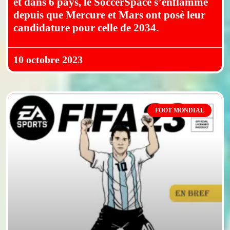
et dans 6 pays, le SoccerSpace s’enflamme
depuis que Mercure et Mars ont posé leur
candidature pour celle de 2034.
10 octobre 2023
FOOT MONDIAL