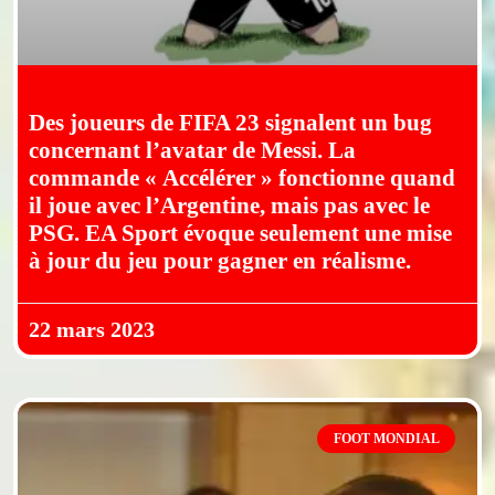
Des joueurs de FIFA 23 signalent un bug
concernant l’avatar de Messi. La
commande « Accélérer » fonctionne quand
il joue avec l’Argentine, mais pas avec le
PSG. EA Sport évoque seulement une mise
à jour du jeu pour gagner en réalisme.
22 mars 2023
FOOT MONDIAL