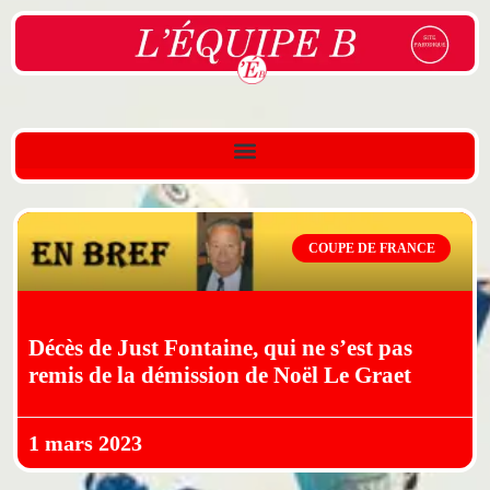
COUPE DE FRANCE
Décès de Just Fontaine, qui ne s’est pas
remis de la démission de Noël Le Graet
1 mars 2023