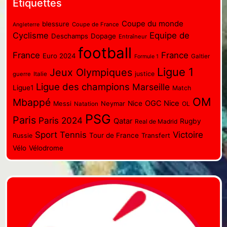
Étiquettes
Coupe du monde
blessure
Coupe de France
Angleterre
Cyclisme
Equipe de
Deschamps
Dopage
Entraîneur
football
France
France
Euro 2024
Galtier
Formule 1
Ligue 1
Jeux Olympiques
justice
guerre
Italie
Ligue des champions
Marseille
Ligue1
Match
OM
Mbappé
OGC Nice
Messi
Neymar
Nice
OL
Natation
PSG
Paris
Paris 2024
Qatar
Rugby
Real de Madrid
Sport
Tennis
Victoire
Tour de France
Transfert
Russie
Vélo
Vélodrome