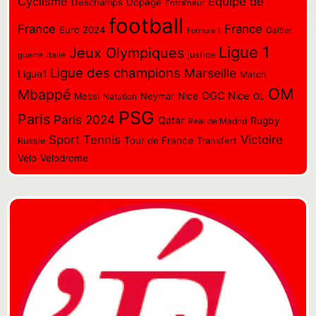
Cyclisme
Equipe de
Deschamps
Dopage
Entraîneur
football
France
France
Euro 2024
Galtier
Formule 1
Ligue 1
Jeux Olympiques
justice
guerre
Italie
Ligue des champions
Marseille
Ligue1
Match
OM
Mbappé
OGC Nice
Messi
Neymar
Nice
OL
Natation
PSG
Paris
Paris 2024
Qatar
Rugby
Real de Madrid
Sport
Tennis
Victoire
Tour de France
Transfert
Russie
Vélo
Vélodrome