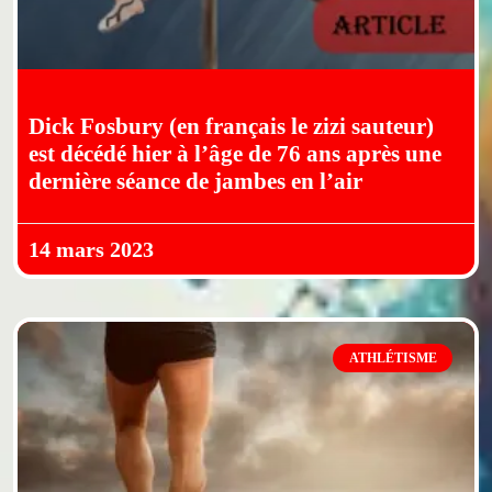
Dick Fosbury (en français le zizi sauteur)
est décédé hier à l’âge de 76 ans après une
dernière séance de jambes en l’air
14 mars 2023
ATHLÉTISME