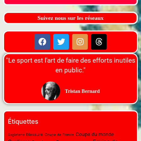
Suivez nous sur les réseaux
"Le sport est l'art de faire des efforts inutiles
en public."
Tristan Bernard
Étiquettes
Coupe du monde
blessure
Coupe de France
Angleterre