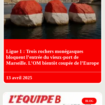
Ligue 1 : Trois rochers monégasques
bloquent l’entrée du vieux-port de
Marseille. L’OM bientôt coupée de l’Europe
13 avril 2025
BLOG