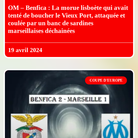
OM – Benfica : La morue lisboète qui avait
tenté de boucher le Vieux Port, attaquée et
coulée par un banc de sardines
marseillaises déchainées
19 avril 2024
COUPE D'EUROPE