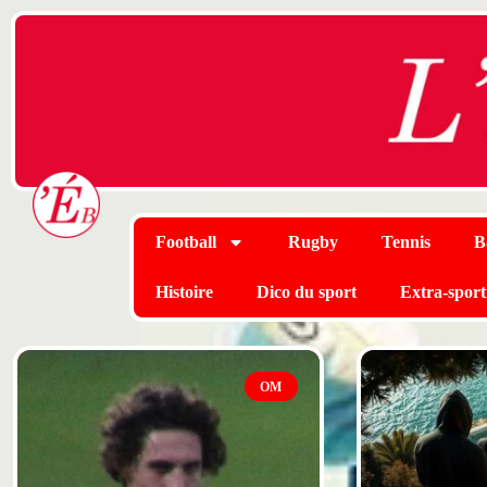
Football
Rugby
Tennis
B
Histoire
Dico du sport
Extra-sport
OM