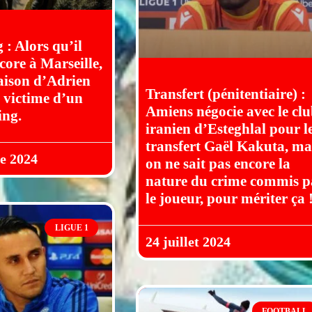
: Alors qu’il
core à Marseille,
aison d’Adrien
Transfert (pénitentiaire) :
 victime d’un
Amiens négocie avec le cl
ng.
iranien d’Esteghlal pour l
transfert Gaël Kakuta, ma
e 2024
on ne sait pas encore la
nature du crime commis p
le joueur, pour mériter ça 
LIGUE 1
24 juillet 2024
FOOTBALL