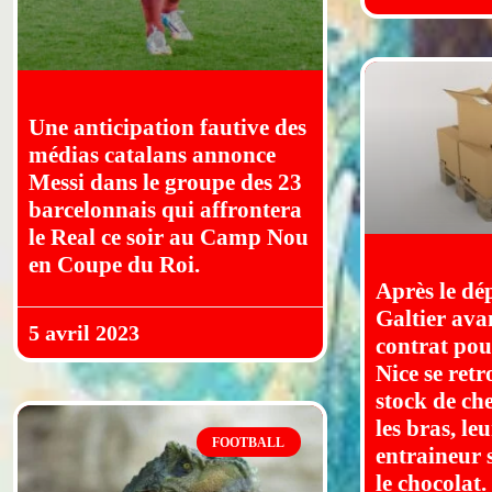
Une anticipation fautive des
médias catalans annonce
Messi dans le groupe des 23
barcelonnais qui affrontera
le Real ce soir au Camp Nou
en Coupe du Roi.
Après le dé
Galtier avan
5 avril 2023
contrat pou
Nice se ret
stock de c
les bras, le
FOOTBALL
entraineur 
le chocolat.