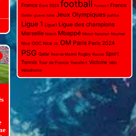
football
France
France
Euro 2024
Formule 1
Jeux Olympiques
justice
Galtier
guerre
Italie
Ligue 1
Ligue des champions
Ligue1
Mbappé
Marseille
Messi
Neymar
Match
Natation
OM
Paris
Paris 2024
OGC Nice
Nice
OL
PSG
Sport
Qatar
Rugby
Real de Madrid
Russie
Tennis
Victoire
Tour de France
Transfert
Vélo
Vélodrome
ès
e
ême