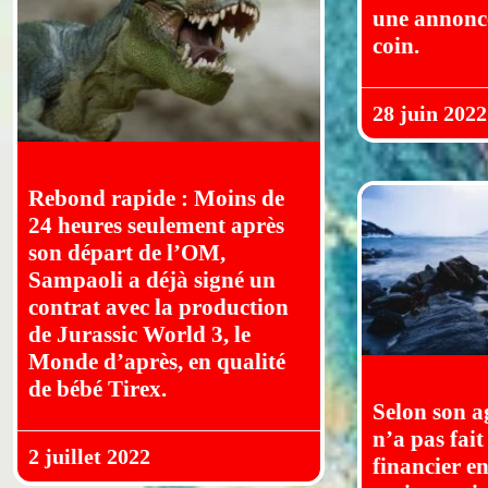
une annonce
coin.
28 juin 2022
Rebond rapide : Moins de
24 heures seulement après
son départ de l’OM,
Sampaoli a déjà signé un
contrat avec la production
de Jurassic World 3, le
Monde d’après, en qualité
de bébé Tirex.
Selon son a
n’a pas fait
2 juillet 2022
financier en