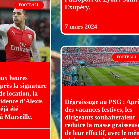
FOOTBALL
Exupéry.
7 mars 2024
FOOTBALL
eux heures
près la signature
de location, la
sidence d’Alexis
Dégraissage au PSG : Apr
éjà été
des vacances festives, les
à Marseille.
dirigeants souhaiteraient
réduire la masse graisseus
de leur effectif, avec le m
2