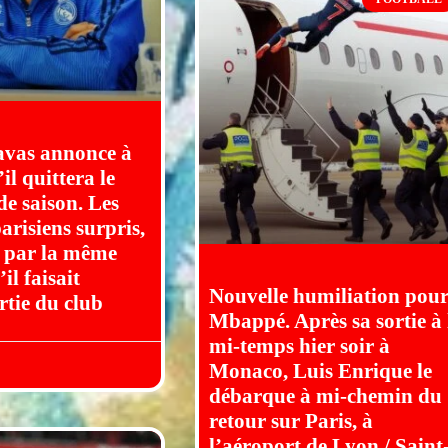
avas annonce à
il quittera le
de saison. Les
arisiens surpris,
 par la même
il faisait
Nouvelle humiliation pou
rtie du club
Mbappé. Après sa sortie à 
mi-temps hier soir à
Monaco, Luis Enrique le
débarque à mi-chemin du
retour sur Paris, à
l’aéroport de Lyon / Saint