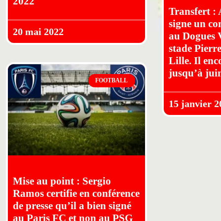
2022
Transfert :
signe un co
20 mai 2022
au Dogues V
stade Pierr
Lille. Il en
jusqu’à jui
FOOTBALL
15 janvier 2
Mise au point : Sergio
Ramos certifie en conférence
de presse qu’il a bien signé
au Paris FC et non au PSG