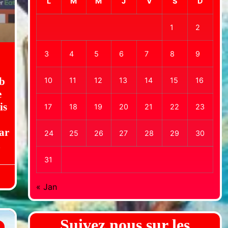
L
M
M
J
V
S
D
1
2
3
4
5
6
7
8
9
ub
10
11
12
13
14
15
16
e
is
17
18
19
20
21
22
23
ar
24
25
26
27
28
29
30
!
31
« Jan
Suivez nous sur les