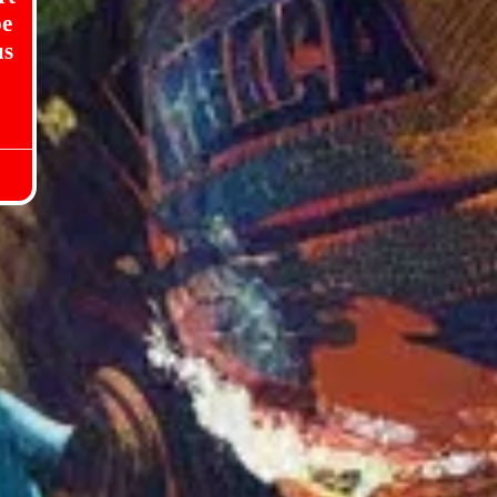
pe
us