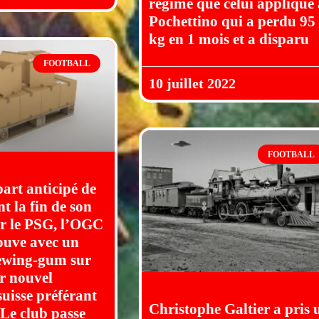
régime que celui appliqué
Pochettino qui a perdu 95
kg en 1 mois et a disparu
FOOTBALL
10 juillet 2022
FOOTBALL
part anticipé de
t la fin de son
r le PSG, l’OGC
rouve avec un
hewing-gum sur
ur nouvel
suisse préférant
Christophe Galtier a pris 
 Le club passe