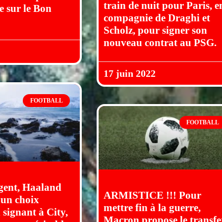
train de nuit pour Paris, e
 sur le Bon
compagnie de Draghi et
Scholz, pour signer son
nouveau contrat au PSG.
17 juin 2022
FOOTBALL
FOOTBALL
gent, Haaland
ARMISTICE !!! Pour
 un choix
mettre fin à la guerre,
 signant à City,
Macron propose le transfe