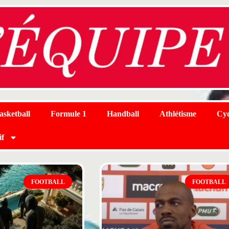
asketball
Formule 1
Handball
Athlétisme
Cyc
if
FOOTBALL
FOOTBALL