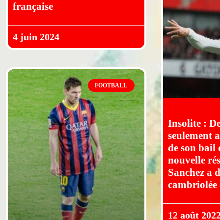
française
4 juin 2024
FOOTBALL
Insolite : D
seulement a
de son bail 
nouvelle ré
Sanchez a d
cambriolée 
12 août 202