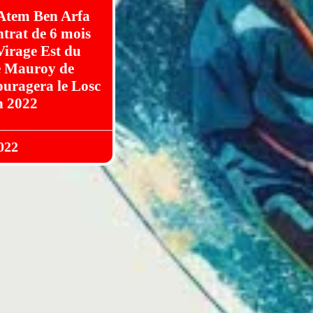
 Atem Ben Arfa
ntrat de 6 mois
irage Est du
e Mauroy de
couragera le Losc
n 2022
022