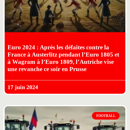
Euro 2024 : Après les défaites contre la
France à Austerlitz pendant l’Euro 1805 et
à Wagram à l’Euro 1809, l’Autriche vise
une revanche ce soir en Prusse
17 juin 2024
FOOTBALL