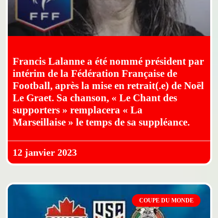
Francis Lalanne a été nommé président par
intérim de la Fédération Française de
Football, après la mise en retrait(.e) de Noël
Le Graet. Sa chanson, « Le Chant des
supporters » remplacera « La
Marseillaise » le temps de sa suppléance.
12 janvier 2023
COUPE DU MONDE