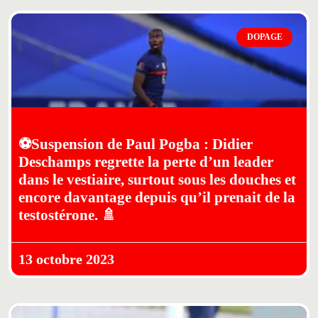
DOPAGE
⚽Suspension de Paul Pogba : Didier
Deschamps regrette la perte d’un leader
dans le vestiaire, surtout sous les douches et
encore davantage depuis qu’il prenait de la
testostérone. 🚿
13 octobre 2023