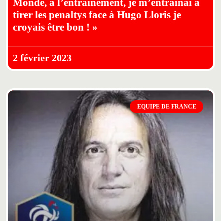
Monde, à l’entraînement, je m’entraînai à
tirer les penaltys face à Hugo Lloris je
croyais être bon ! »
2 février 2023
EQUIPE DE FRANCE