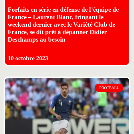
Forfaits en série en défense de l’équipe de
France – Laurent Blanc, fringant le
weekend dernier avec le Variété Club de
France, se dit prêt à dépanner Didier
Deschamps au besoin
10 octobre 2023
FOOTBALL