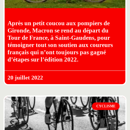
Après un petit coucou aux pompiers de
Gironde, Macron se rend au départ du
Tour de France, à Saint-Gaudens, pour
témoigner tout son soutien aux coureurs
français qui n’ont toujours pas gagné
d’étapes sur l’édition 2022.
20 juillet 2022
CYCLISME