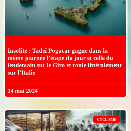
Insolite : Tadeï Pogacar gagne dans la
même journée l’étape du jour et celle du
lendemain sur le Giro et roule littéralement
sur l’Italie
14 mai 2024
CYCLISME