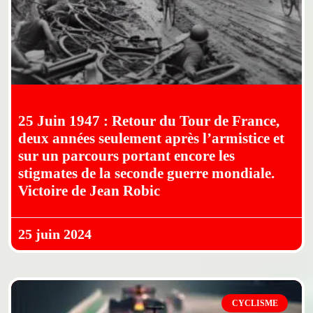
25 Juin 1947 : Retour du Tour de France,
deux années seulement après l’armistice et
sur un parcours portant encore les
stigmates de la seconde guerre mondiale.
Victoire de Jean Robic
25 juin 2024
CYCLISME