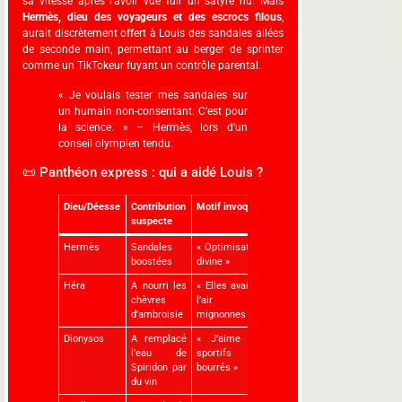
sa vitesse après l’avoir vue fuir un satyre nu. Mais
Hermès, dieu des voyageurs et des escrocs filous
,
aurait discrètement offert à Louis des sandales ailées
de seconde main, permettant au berger de sprinter
comme un TikTokeur fuyant un contrôle parental.
« Je voulais tester mes sandales sur
un humain non-consentant. C’est pour
la science. » – Hermès, lors d’un
conseil olympien tendu.
📜 Panthéon express : qui a aidé Louis ?
Dieu/Déesse
Contribution
Motif invoqué
suspecte
Hermès
Sandales
« Optimisation
boostées
divine »
Héra
A nourri les
« Elles avaient
chèvres
l’air
d’ambroisie
mignonnes »
Dionysos
A remplacé
« J’aime les
l’eau de
sportifs
Spiridon par
bourrés »
du vin