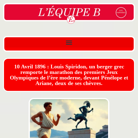
10 Avril 1896 : Louis Spiridon, un berger grec
remporte le marathon des premiers Jeux
Olympiques de l’ère moderne, devant Pénélope et
Ariane, deux de ses chèvres.