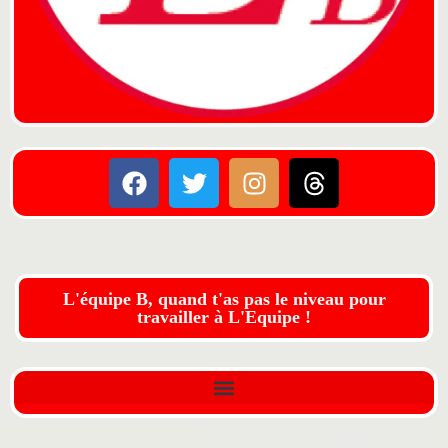
L'équipe B, quand t'as pas le niveau pour
travailler à L'Equipe !