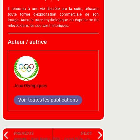
Il retourna à une vie discrète par la suite, refusant
toute forme d’exploitation commerciale de son
image. Aucune trace mythologique ou caprine ne fut
relevée dans les sources historiques.
Auteur / autrice
Jeux Olympiques
Voir toutes les publications
PREVIOUS
NEXT
Arsenal – Real Madrid : La SPA, société protectrice des araignées porte plainte contre Declan Rice
PSG – Aston Villa : Les Villans en week-end à Paris, 3 buts, 0 souvenirs, un prince qui fait la gueule