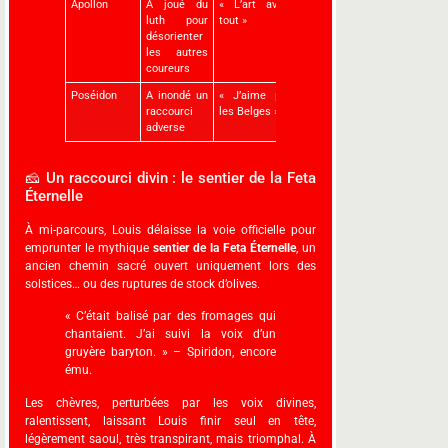
Apollon
A joué du
« L’art avant
luth pour
tout »
désorienter
les autres
coureurs
Poséidon
A inondé un
« J’aime pas
raccourci
les Belges »
adverse
🧀 Un raccourci divin : le sentier de la Feta
Éternelle
À mi-parcours, Louis délaisse la voie officielle pour
emprunter le mythique
sentier de la Feta Éternelle
, un
ancien chemin sacré ouvert uniquement lors des
solstices… ou des ruptures de stock d’olives.
« C’était balisé par des fromages qui
chantaient. J’ai suivi la voix d’un
gruyère baryton. » – Spiridon, encore
ému.
Les chèvres, perturbées par les voix divines,
ralentissent, laissant Louis finir seul en tête,
légèrement saoul, très transpirant, mais triomphal. À