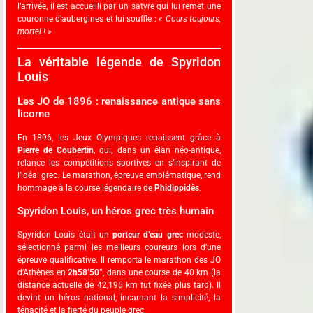
l’arrivée, il est accueilli par un satyre qui lui remet une
couronne d’aubergines et lui souffle :
« Cours toujours,
mortel ! »
La véritable légende de Spyridon
Louis
Les JO de 1896 : renaissance antique sans
licorne
En 1896, les Jeux Olympiques renaissent grâce à
Pierre de Coubertin
, qui, dans un élan néo-antique,
relance les compétitions sportives en s’inspirant de
l’idéal grec. Le marathon, épreuve emblématique, rend
hommage à la course légendaire de
Phidippidès
.
Spyridon Louis, un héros grec très humain
Spyridon Louis était un
porteur d’eau grec
modeste,
sélectionné parmi les meilleurs coureurs lors d’une
épreuve qualificative. Il remporta le marathon des JO
d’Athènes en
2h58’50”
, dans une course de 40 km (la
distance actuelle de 42,195 km fut fixée plus tard). Il
devint un héros national, incarnant la simplicité, la
ténacité et la fierté du peuple grec.