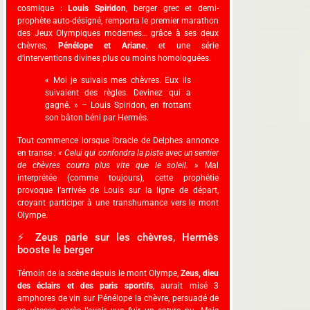
cosmique :
Louis Spiridon
, berger grec et demi-
prophète auto-désigné, remporta le premier marathon
des Jeux Olympiques modernes… grâce à ses deux
chèvres,
Pénélope et Ariane
, et une série
d’interventions divines plus ou moins homologuées.
« Moi je suivais mes chèvres. Eux ils
suivaient des règles. Devinez qui a
gagné. » – Louis Spiridon, en frottant
son bâton béni par Hermès.
Tout commence lorsque l’oracle de Delphes annonce
en transe :
« Celui qui confondra la piste avec un sentier
de chèvres courra plus vite que le soleil. »
Mal
interprétée (comme toujours), cette prophétie
provoque l’arrivée de Louis sur la ligne de départ,
croyant participer à une transhumance vers le mont
Olympe.
⚡ Zeus parie sur les chèvres, Hermès
booste le berger
Témoin de la scène depuis le mont Olympe,
Zeus, dieu
des éclairs et des paris sportifs
, aurait misé 3
amphores de vin sur Pénélope la chèvre, persuadé de