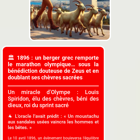
🏛️
1896 : un berger grec remporte
le marathon olympique… sous la
bénédiction douteuse de Zeus et en
doublant ses chèvres sacrées
Un miracle d’Olympe : Louis
Spiridon, élu des chèvres, béni des
dieux, roi du sprint sacré
🐐 L’oracle l’avait prédit : « Un moustachu
aux sandales usées vaincra les hommes et
les bêtes. »
Le 10 avril 1896, un évènement bouleversa l’équilibre