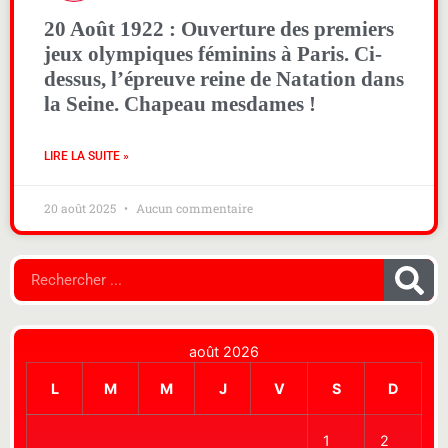
20 Août 1922 : Ouverture des premiers
jeux olympiques féminins à Paris. Ci-
dessus, l’épreuve reine de Natation dans
la Seine. Chapeau mesdames !
LIRE LA SUITE »
20 août 2025
Aucun commentaire
août 2026
L
M
M
J
V
S
D
1
2