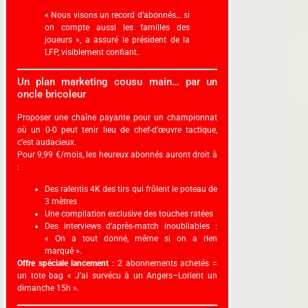
« Nous visons un record d’abonnés… si
on compte aussi les familles des
joueurs », a assuré le président de la
LFP, visiblement confiant.
Un plan marketing cousu main… par un
oncle bricoleur
Proposer une chaîne payante pour un championnat
où un 0-0 peut tenir lieu de chef-d’œuvre tactique,
c’est audacieux.
Pour 9,99 €/mois, les heureux abonnés auront droit à
:
Des ralentis 4K des tirs qui frôlent le poteau de
3 mètres
Une compilation exclusive des touches ratées
Des interviews d’après-match inoubliables :
« On a tout donné, même si on a rien
marqué ».
Offre spéciale lancement
: 2 abonnements achetés =
un tote bag « J’ai survécu à un Angers–Lorient un
dimanche 15h ».