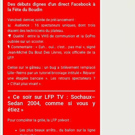
Des débuts dignes d’un direct Facebook à
la Fête du Boudin
Vendredi dernier, soirée de pré-lancement :
📊
Audience
: 16 spectateurs uniques, dont trois
étaient des techniciens du plateau.
🎥
Qualité
: entre la VHS de communion et la GoPro
oubliée sur un scooter.
🎙️
Commentaire
: « Euh… oui… c’est… pas mal », signé
Jean-Michel Du Bout Des Lèvres, voix officielle de la
LFP.
Cerise sur le gâteau : un bug a brièvement remplacé
Lille–Reims par un tutoriel bricolage intitulé « Réparer
une étagère bancale ». Les retours spectateurs ?
« C’était plus vivant »
.
« Ce soir sur LFP TV : Sochaux–
Sedan 2004, comme si vous y
étiez »
Pour compléter la grille, la LFP prévoit :
Les plus beaux arrêts… du ballon sur la ligne