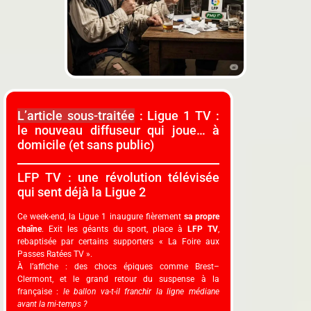
L’article sous-traitée
: Ligue 1 TV :
le nouveau diffuseur qui joue… à
domicile (et sans public)
LFP TV : une révolution télévisée
qui sent déjà la Ligue 2
Ce week-end, la Ligue 1 inaugure fièrement
sa propre
chaîne
. Exit les géants du sport, place à
LFP TV
,
rebaptisée par certains supporters « La Foire aux
Passes Ratées TV ».
À l’affiche : des chocs épiques comme Brest–
Clermont, et le grand retour du suspense à la
française :
le ballon va-t-il franchir la ligne médiane
avant la mi-temps ?