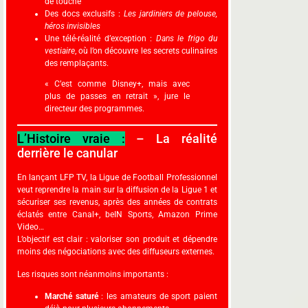
de touche
Des docs exclusifs :
Les jardiniers de pelouse,
héros invisibles
Une télé-réalité d’exception :
Dans le frigo du
vestiaire
, où l’on découvre les secrets culinaires
des remplaçants.
« C’est comme Disney+, mais avec
plus de passes en retrait », jure le
directeur des programmes.
L’Histoire vraie :
– La réalité
derrière le canular
En lançant LFP TV, la Ligue de Football Professionnel
veut reprendre la main sur la diffusion de la Ligue 1 et
sécuriser ses revenus, après des années de contrats
éclatés entre Canal+, beIN Sports, Amazon Prime
Video…
L’objectif est clair : valoriser son produit et dépendre
moins des négociations avec des diffuseurs externes.
Les risques sont néanmoins importants :
Marché saturé
: les amateurs de sport paient