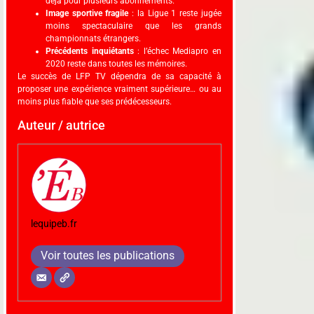
déjà pour plusieurs abonnements.
Image sportive fragile
: la Ligue 1 reste jugée
moins spectaculaire que les grands
championnats étrangers.
Précédents inquiétants
: l’échec Mediapro en
2020 reste dans toutes les mémoires.
Le succès de LFP TV dépendra de sa capacité à
proposer une expérience vraiment supérieure… ou au
moins plus fiable que ses prédécesseurs.
Auteur / autrice
lequipeb.fr
Voir toutes les publications