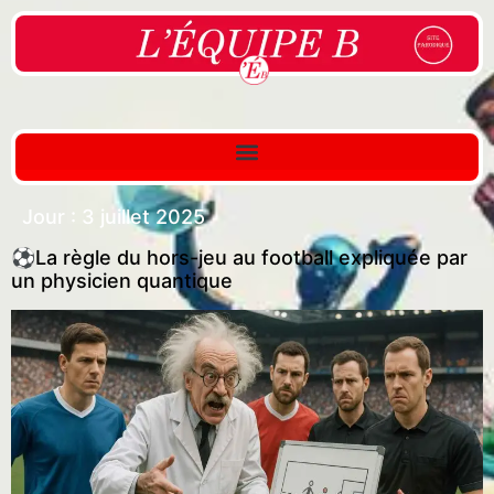
Jour :
3 juillet 2025
⚽La règle du hors-jeu au football expliquée par
un physicien quantique