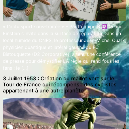
« L’actu sport sous-traitée » – Par L’équipe B ⚛️ Quand
Einstein s’invite dans la surface de réparation Dans un
local humide du CNRS, le professeur Jean-Michel Quark,
physicien quantique et latéral gauche du FC
Bistouquette (D2 Corporative), a tenu une conférence
de presse pour démystifier LA règle qui rend fous les
fans : le […]
3 Juillet 1953 : Création du maillot vert sur le
Tour de France qui récompense des cyclistes
appartenant à une autre planète