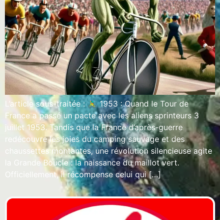
L’article sous-traitée : 🚴‍♂️ 1953 : Quand le Tour de
France a passé un pacte avec les aliens sprinteurs 3
juillet 1953. Tandis que la France d’après-guerre
redécouvre les joies du camping sauvage et des
chaussettes montantes, une révolution silencieuse agite
la Grande Boucle : la naissance du maillot vert.
Officiellement, il récompense celui qui […]