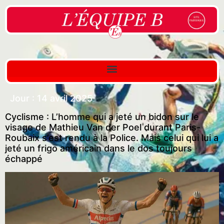
Jour :
14 avril 2025
Cyclisme : L’homme qui a jeté un bidon sur le
visage de Mathieu Van der Poel durant Paris-
Roubaix s’est rendu à la Police. Mais celui qui lui a
jeté un frigo américain dans le dos toujours
échappé